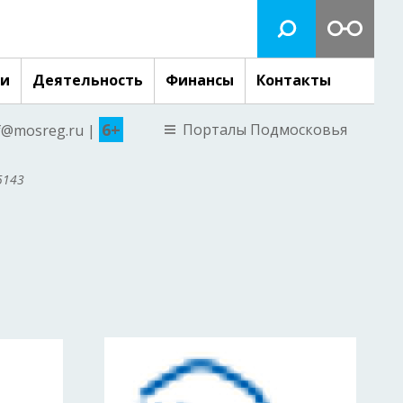
ги
Деятельность
Финансы
Контакты
6+
Порталы Подмосковья
nf@mosreg.ru |
5143