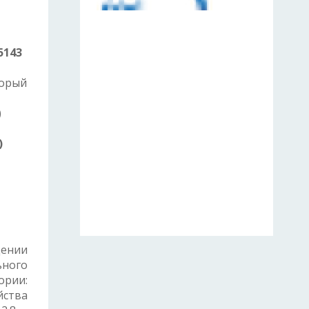
5143
торый
)
)
дении
ьного
ории:
йства