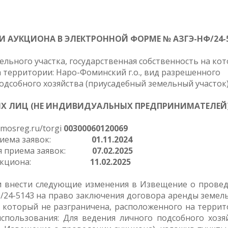
ИИ
АУКЦИОНА В ЭЛЕКТРОННОЙ ФОРМЕ
№
АЗГЭ-НФ/24-
льного участка, государственная собственность на ко
 территории: Наро-Фоминский г.о., вид разрешенного
одсобного хозяйства (приусадебный земельный участок
ИХ ЛИЦ
(НЕ ИНДИВИДУАЛЬНЫХ ПРЕДПРИНИМАТЕЛЕЙ
mosreg.ru/torgi
00300060120069
а приема заявок:
01.11.2024
ния приема заявок:
07.02.2025
ала аукциона:
11.02.2025
и внести следующие изменения в Извещение о прове
/24-5143 на право заключения договора аренды земел
а который не разграничена, расположенного на террит
использования: Для ведения личного подсобного хозя