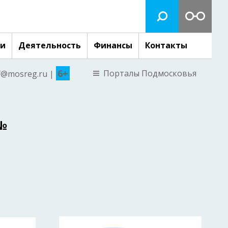
ги
Деятельность
Финансы
Контакты
6+
Порталы Подмосковья
nf@mosreg.ru |
№