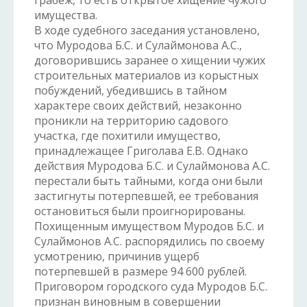
грабеж, то есть открытое хищение чужого
имущества.
В ходе судебного заседания установлено,
что Муродова Б.С. и Сулаймонова А.С.,
договорившись заранее о хищении чужих
строительных материалов из корыстных
побуждений, убедившись в тайном
характере своих действий, незаконно
проникли на территорию садового
участка, где похитили имущество,
принадлежащее Григолава Е.В. Однако
действия Муродова Б.С. и Сулаймонова А.С.
перестали быть тайными, когда они были
застигнуты потерпевшей, ее требования
остановиться были проигнорированы.
Похищенным имуществом Муродов Б.С. и
Сулаймонов А.С. распорядились по своему
усмотрению, причинив ущерб
потерпевшей в размере 94 600 рублей.
Приговором городского суда Муродов Б.С.
признан виновным в совершении