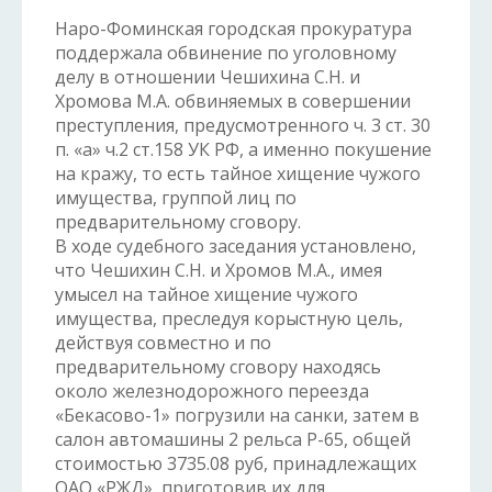
Наро-Фоминская городская прокуратура
поддержала обвинение по уголовному
делу в отношении Чешихина С.Н. и
Хромова М.А. обвиняемых в совершении
преступления, предусмотренного ч. 3 ст. 30
п. «а» ч.2 ст.158 УК РФ, а именно покушение
на кражу, то есть тайное хищение чужого
имущества, группой лиц по
предварительному сговору.
В ходе судебного заседания установлено,
что Чешихин С.Н. и Хромов М.А., имея
умысел на тайное хищение чужого
имущества, преследуя корыстную цель,
действуя совместно и по
предварительному сговору находясь
около железнодорожного переезда
«Бекасово-1» погрузили на санки, затем в
салон автомашины 2 рельса Р-65, общей
стоимостью 3735.08 руб, принадлежащих
ОАО «РЖД», приготовив их для