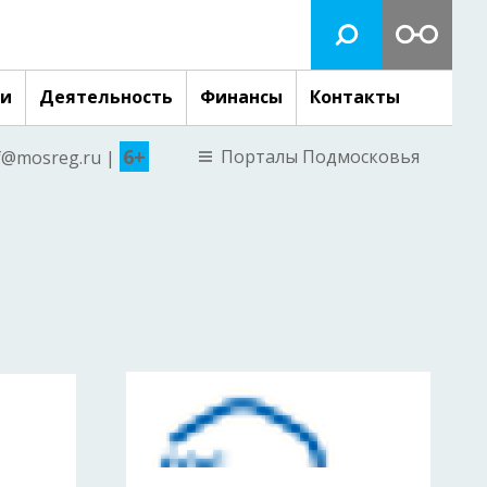
ги
Деятельность
Финансы
Контакты
6+
Порталы Подмосковья
nf@mosreg.ru |