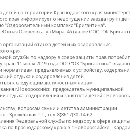
я детей на территории Краснодарского края министерс
ого края информирует о недопущении заезда групп дет
ю "Оздоровительный комплекс "Бригантина",
п.Южная Озереевка, ул.Мира, 46 (далее ООО "ОК Бригант
р организаций отдыха детей и их оздоровления,
ого края.
ной службы по надзору в сфере защиты прав потреби
у краю 11 июля 2019 года ООО "ОК "Бригантина" выдано
 нормативам, предъявляемых к устройству, содержани
аций отдыха и оздоровления детей.
ться к следующим должностным лицам:
вания г.Новороссийск, председатель муниципальной
и отдыха, оздоровления и занятости детей г.Новоросс
льству, вопросам семьи и детства администрации
- Зрожевская Т.Г., тел: 8(8617)30-14-62
ления Федеральной службы по надзору в сфере защиты
ека по Краснодарскому краю в г.Новороссийске - Карда