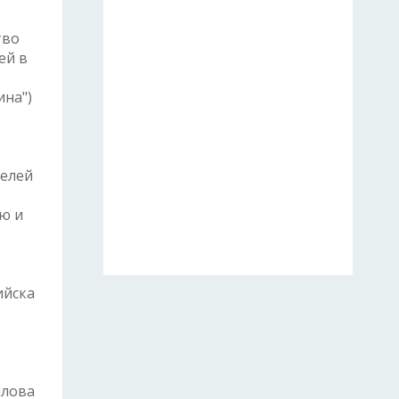
тво
ей в
ина")
телей
ю и
ийска
илова