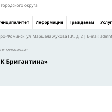
городского округа
ниципалитет
Информация
Гражданам
Услу
аро-Фоминск, ул. Маршала Жукова Г.К., д. 2 | E-mail: adm
"ОК Бригантина"
К Бригантина»