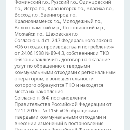
Фоминский г.о., Рузский г.о., Одинцовский
г.о., Истра г.о., Красногорск г.о., Власиха г.о.,
Восход г.о., Звенигород г.о.,
Краснознаменск г.о., Молодежный г.о.,
Волоколамский м.р., Лотошинский м.р.,
Можайск г.о., Шаховская г.о.
Согласно ч. 4 ст. 24.7 Федерального закона
«Об отходах производства и потребления»
от 24.06.1998 № 89-ФЗ, собственники ТКО
обязаны заключить договор на оказание
услуг по обращению с твердыми
коммунальными отходами с региональным
оператором, в зоне деятельности
которого образуются ТКО и находятся
места их накопления.
Согласно п. 8(4) постановления
Правительства Российской Федерации от
12.11.2016 г. № 1156 «Об обращении с
твердыми коммунальными отходами и
внесении изменений в постановление
Правительства Российской Федерации от