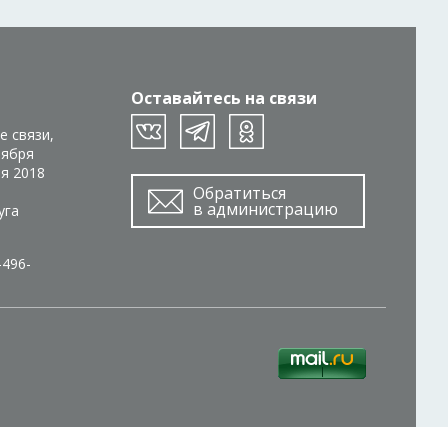
Оставайтесь на связи
е связи,
тября
ря 2018
Обратиться
в администрацию
уга
-496-