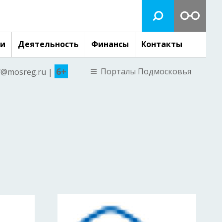
ги
Деятельность
Финансы
Контакты
6+
Порталы Подмосковья
nf@mosreg.ru |