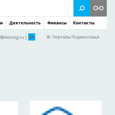
ги
Деятельность
Финансы
Контакты
6+
Порталы Подмосковья
nf@mosreg.ru |