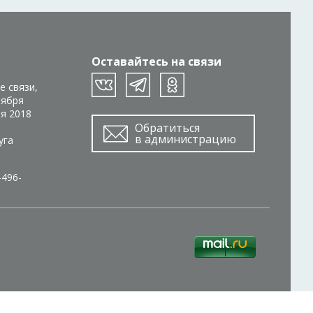
Оставайтесь на связи
е связи,
тября
ря 2018
Обратиться
в администрацию
уга
-496-