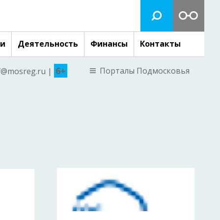
ги
Деятельность
Финансы
Контакты
6+
Порталы Подмосковья
nf@mosreg.ru |