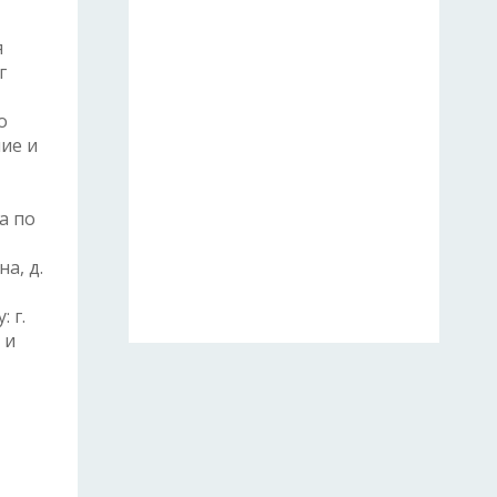
я
г
о
ие и
а по
а, д.
 г.
 и