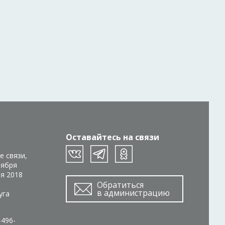
Оставайтесь на связи
е связи,
тября
ря 2018
Обратиться
в администрацию
уга
-496-