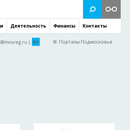
ги
Деятельность
Финансы
Контакты
6+
Порталы Подмосковья
nf@mosreg.ru |