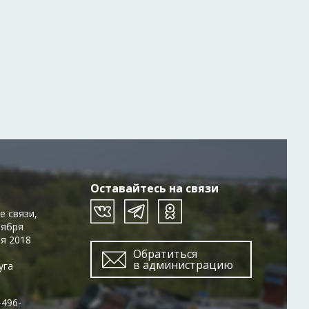
Оставайтесь на связи
е связи,
тября
ря 2018
Обратиться
в администрацию
уга
-496-