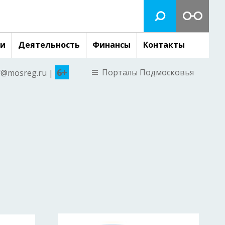
ги
Деятельность
Финансы
Контакты
6+
Порталы Подмосковья
nf@mosreg.ru |