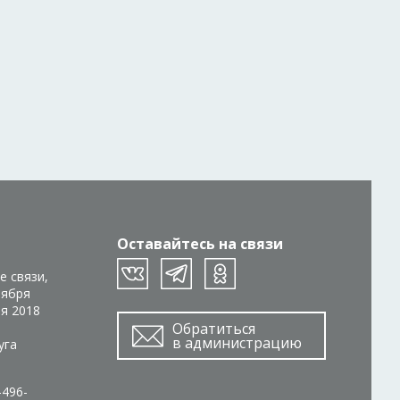
Оставайтесь на связи
е связи,
тября
ря 2018
Обратиться
в администрацию
уга
-496-