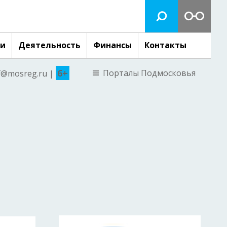
ги
Деятельность
Финансы
Контакты
6+
Порталы Подмосковья
nf@mosreg.ru |