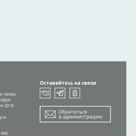
Оставайтесь на связи
е связи,
тября
ря 2018
Обратиться
в администрацию
уга
-496-