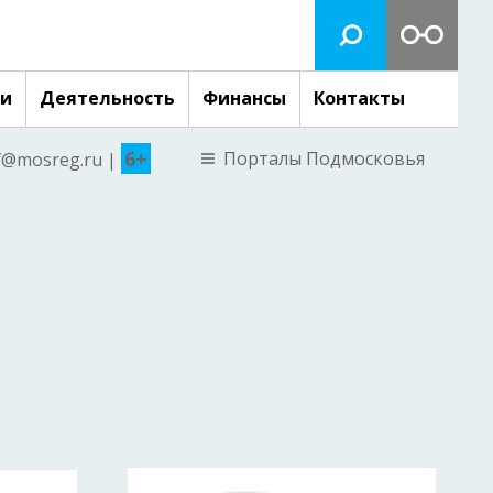
ги
Деятельность
Финансы
Контакты
6+
Порталы Подмосковья
nf@mosreg.ru |