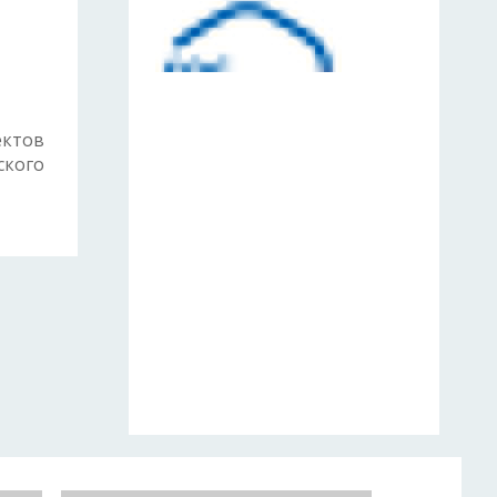
ектов
ского