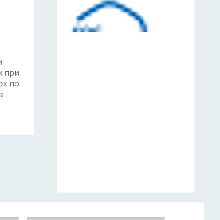
и
х при
ок по
а