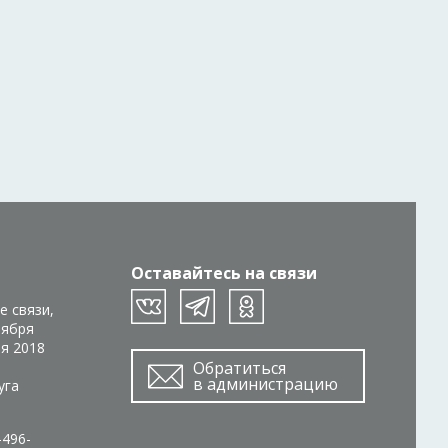
Оставайтесь на связи
е связи,
тября
ря 2018
Обратиться
в администрацию
уга
-496-