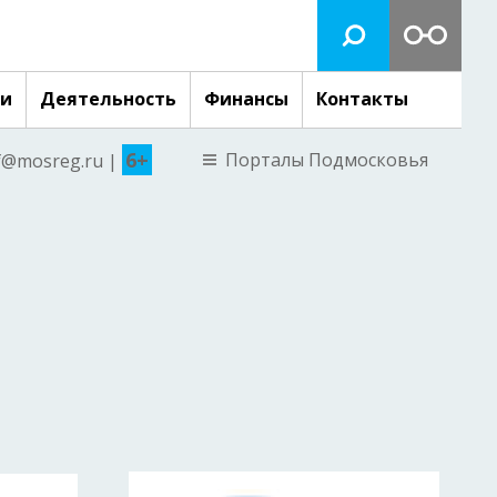
ги
Деятельность
Финансы
Контакты
6+
Порталы Подмосковья
nf@mosreg.ru |