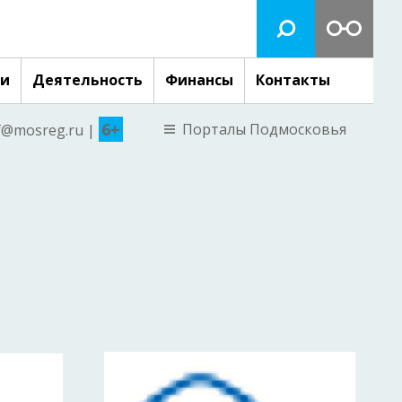
ги
Деятельность
Финансы
Контакты
6+
Порталы Подмосковья
nf@mosreg.ru |