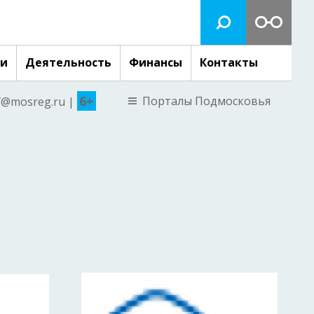
ги
Деятельность
Финансы
Контакты
6+
Порталы Подмосковья
nf@mosreg.ru |