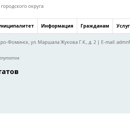
городского округа
ниципалитет
Информация
Гражданам
Услу
аро-Фоминск, ул. Маршала Жукова Г.К., д. 2 | E-mail: adm
депутатов
татов