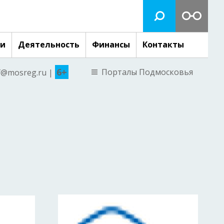
ги
Деятельность
Финансы
Контакты
6+
Порталы Подмосковья
nf@mosreg.ru |