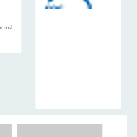
вской