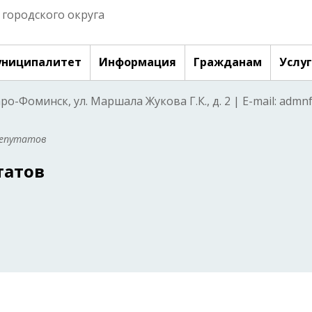
городского округа
ниципалитет
Информация
Гражданам
Услу
аро-Фоминск, ул. Маршала Жукова Г.К., д. 2 | E-mail: adm
депутатов
татов