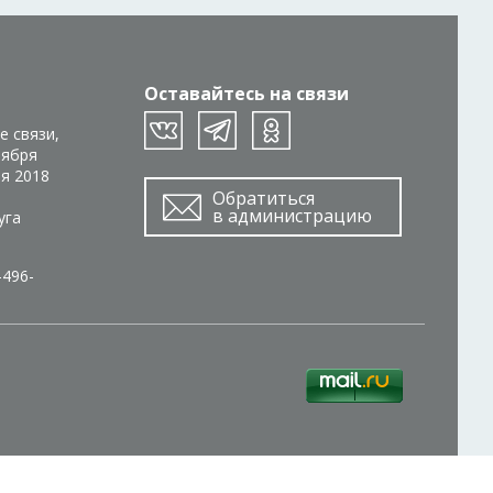
Оставайтесь на связи
е связи,
тября
ря 2018
Обратиться
в администрацию
уга
-496-