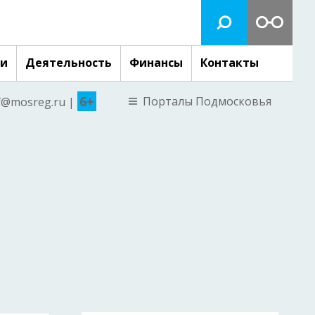
ги
Деятельность
Финансы
Контакты
6+
Порталы Подмосковья
nf@mosreg.ru |