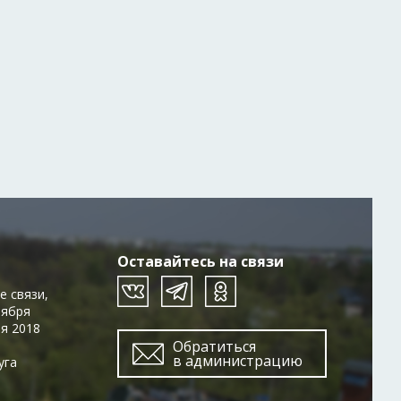
Оставайтесь на связи
е связи,
тября
ря 2018
Обратиться
в администрацию
уга