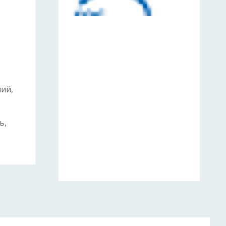
ий,
ь,