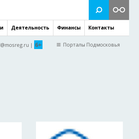
ги
Деятельность
Финансы
Контакты
6+
Порталы Подмосковья
nf@mosreg.ru |