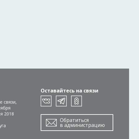
Оставайтесь на связи
е связи,
тября
ря 2018
Обратиться
в администрацию
уга