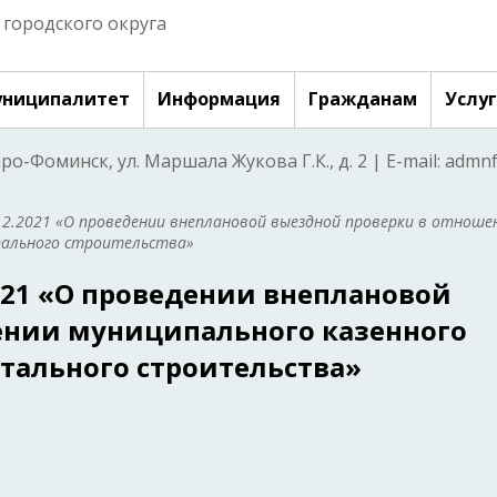
городского округа
ниципалитет
Информация
Гражданам
Услу
аро-Фоминск, ул. Маршала Жукова Г.К., д. 2 | E-mail: adm
12.2021 «О проведении внеплановой выездной проверки в отноше
тального строительства»
021 «О проведении внеплановой
ении муниципального казенного
тального строительства»