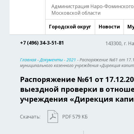
Администрация Наро-Фоминского 
Московской области
Городской округ
Новости
Му
+7 (496) 34-3-51-81
143300, г. Н
Главная
-
Документы
-
2021
- Распоряжение №61 от 17.
муниципального казенного учреждения «Дирекция капи
Распоряжение №61 от 17.12.2
выездной проверки в отнош
учреждения «Дирекция капи
Скачать:
PDF 579 КБ