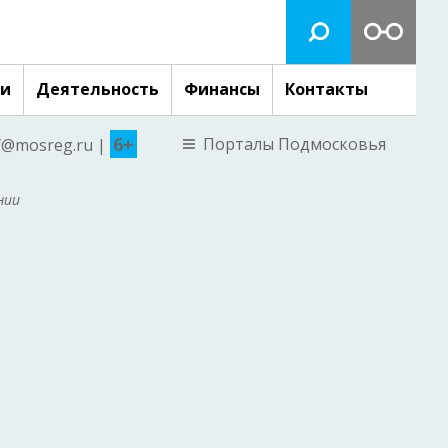
ги
Деятельность
Финансы
Контакты
6+
Порталы Подмосковья
nf@mosreg.ru |
нии