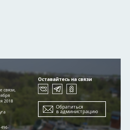
Оставайтесь на связи
е связи,
тября
ря 2018
Обратиться
в администрацию
уга
-496-