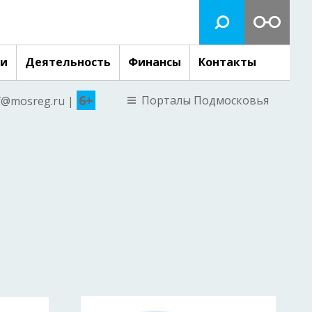
ги
Деятельность
Финансы
Контакты
6+
Порталы Подмосковья
nf@mosreg.ru |