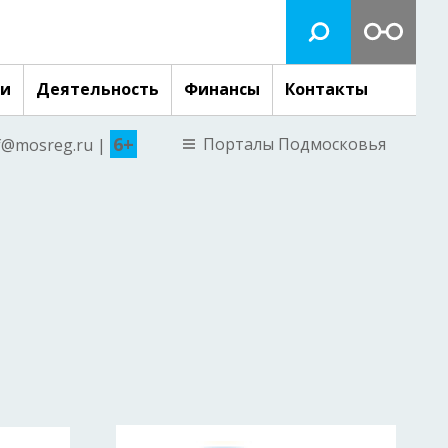
ги
Деятельность
Финансы
Контакты
6+
Порталы Подмосковья
nf@mosreg.ru |