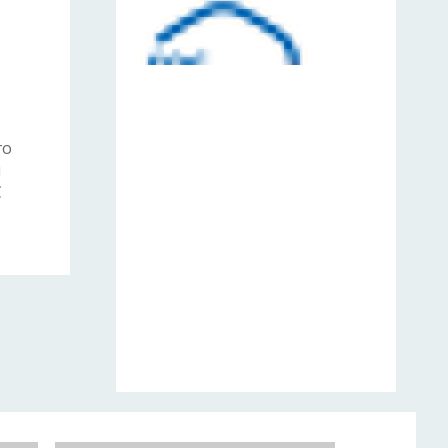
го
я
С