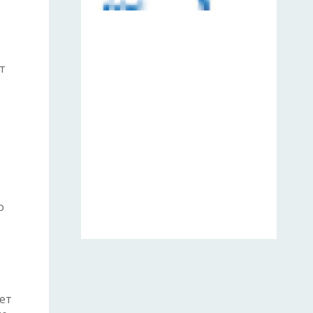
т
о
ет