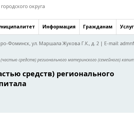
городского округа
ниципалитет
Информация
Гражданам
Услу
аро-Фоминск, ул. Маршала Жукова Г.К., д. 2 | E-mail: adm
(частью средств) регионального материнского (семейного) капи
астью средств) регионального
апитала