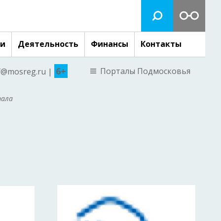
ги
Деятельность
Финансы
Контакты
6+
Порталы Подмосковья
nf@mosreg.ru |
тала