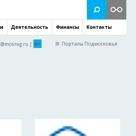
ги
Деятельность
Финансы
Контакты
6+
Порталы Подмосковья
nf@mosreg.ru |