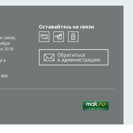
Оставайтесь на связи
е связи,
тября
ря 2018
Обратиться
в администрацию
уга
-496-