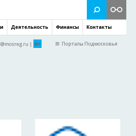
ги
Деятельность
Финансы
Контакты
6+
Порталы Подмосковья
nf@mosreg.ru |