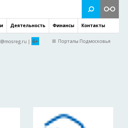
ги
Деятельность
Финансы
Контакты
6+
Порталы Подмосковья
nf@mosreg.ru |