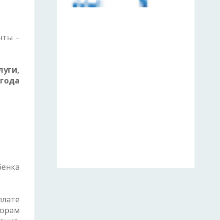
нты –
уги,
года
бенка
плате
орам