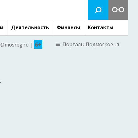
ги
Деятельность
Финансы
Контакты
6+
Порталы Подмосковья
nf@mosreg.ru |
о