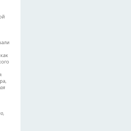
ой
вали
 как
кого
я
ра,
ная
о,