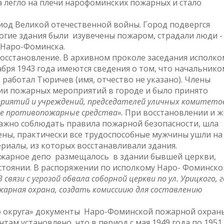
 легло на плечи нарофоминских пожарных и стало
риод Великой отечественной войны. Город подвергся
огие здания были изувечены пожаром, страдали люди - 
з Наро-Фоминска.
осстановление. В архивном проколе заседания исполко
бря 1943 года имеются сведения о том, что начальнико
работал Тюричев (имя, отчество не указано). Члены
нии пожарных мероприятий в городе и было принято
приятий и учреждений, председателей уличных комитетов
се противопожарные средства».
При восстановлении и 
важно соблюдать правила пожарной безопасности, шла
ены, практически все трудоспособные мужчины ушли на
риалы, из которых восстанавливали здания.
жарное депо размещалось в здании бывшей церкви,
стоянии. В распоряжении по исполкому Наро- Фоминско
В связи с угрозой обвала соборной церкви по ул. Урицкого, г
жарная охрана, создать комиссиию для составлению
о округа» документы Наро-Фоминской пожарной охран
нтам установлено, что в период с мая 1949 года по 1951