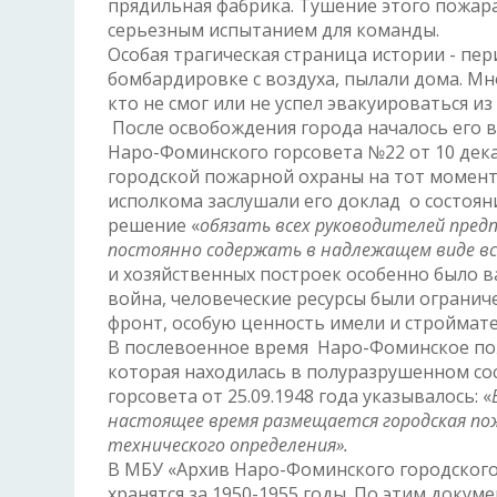
прядильная фабрика. Тушение этого пожара
серьезным испытанием для команды.
Особая трагическая страница истории - пе
бомбардировке с воздуха, пылали дома. Мн
кто не смог или не успел эвакуироваться и
После освобождения города началось его в
Наро-Фоминского горсовета №22 от 10 дека
городской пожарной охраны на тот момент 
исполкома заслушали его доклад о состоя
решение «
обязать всех руководителей пред
постоянно содержать в надлежащем виде в
и хозяйственных построек особенно было 
война, человеческие ресурсы были огранич
фронт, особую ценность имели и строймате
В послевоенное время Наро-Фоминское по
которая находилась в полуразрушенном со
горсовета от 25.09.1948 года указывалось: «
настоящее время размещается городская по
технического определения».
В МБУ «Архив Наро-Фоминского городског
хранятся за 1950-1955 годы. По этим докуме