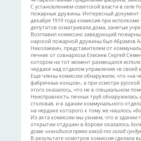
С установлением советской власти в селе
пожарные дружины. Интересный документ и
декабря 1919 года комиссия при исполкоме
депутатов осматривала дома, занятые учр
Возглавил комиссию заведующий пожарным
нарской пожарной дружины был Абрамов Ал
Николаевич, представителем от коммуналь
печник от совнархоза Елисеев Сергей Семе
котором на тот момент размещался исполко
чердаке над отделом управления «в своей 
Еще члены комиссии обнаружили, что «на ч
фабричных концов», а при осмотре русской
этого оказалось, что не в специальном пом
Неисправность печных труб обнаружилась 
столовая, и в здании коммунального отдел
на чердаке которого к тому же нашлось «
бо
Из акта комиссии мы узнаем, что в здании
открытии отдушин в борове оказалось боль
доме «
находился прямо какой-то склад сундук
В результате осмотров комиссия сделала в