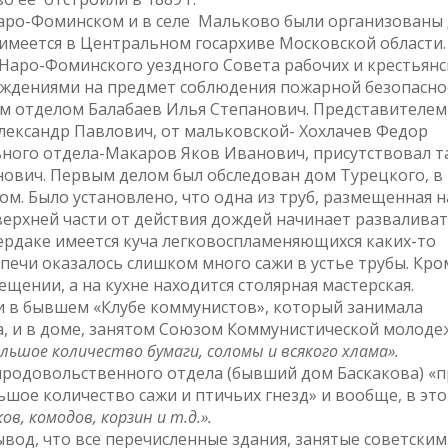
 Наро-Фоминском и в селе Мальково были организованы
меется в Центральном госархиве Московской области.
 Наро-Фоминского уездного Совета рабочих и крестьянс
еждениями на предмет соблюдения пожарной безопасно
 отделом Балабаев Илья Степанович. Представителем
ександр Павлович, от мальковской- Хохлачев Федор
ного отдела-Макаров Яков Иванович, присутствовал т
нович. Первым делом был обследован дом Турецкого, в
м. Было установлено, что одна из труб, размещенная н
верхней части от действия дождей начинает разваливат
ердаке имеется куча легковоспламеняющихся каких-то
 печи оказалось слишком много сажи в устье трубы. Кро
ещении, а на кухне находится столярная мастерская.
и в бывшем «Клубе коммунистов», который занимала
а, и в доме, занятом Союзом Коммунистической молоде
льшое количество бумаги, соломы и всякого хлама».
 продовольственного отдела (бывший дом Баскакова) «
шое количество сажи и птичьих гнезд» и вообще, в эт
ов, комодов, корзин и т.д.».
ывод, что все перечисленные здания, занятые советски