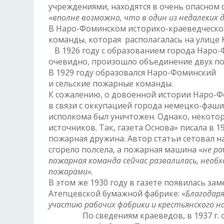
учреждениями, находятся в очень опасном 
«
вполне возможно, что в один из недалеких д
В Наро-Фоминском историко-краеведческо
команды, которая располагалась на улице 
В 1926 году с образованием города Наро-Ф
очевидно, произошло объединение двух п
В 1929 году образовался Наро-Фоминский
и сельские пожарные команды.
К сожалению, о довоенной истории Наро-Ф
в связи с оккупацией города немецко-фа
исполкома был уничтожен. Однако, некото
источников. Так, газета Основа» писала в 1
пожарная дружина. Автор статьи сетовал на
сгорело полсела, а пожарная машина «
не ра
пожарная команда сейчас развалилась, необ
пожарами».
В этом же 1930 году в газете появилась за
Атепцевской бумажной фабрике: «
Благодар
участию рабочих фабрики и крестьянского на
По сведениям краеведов, в 1937 г. слу