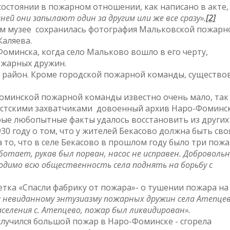
состоянии в пожарном отношении, как написано в акте,
ней они запылают один за другим или же все сразу».
[2]
м музее сохранилась фотография Мальковской пожарн
Каляева.
оминска, когда село Мальково вошло в его черту,
ожарных дружин.
 район. Кроме городской пожарной команды, существо
оминской пожарной команды известно очень мало, так
шистскими захватчиками довоенный архив Наро-Фоминс
рые любопытные факты удалось восстановить из других
930 году о том, что у жителей Бекасово должна быть сво
 то, что в селе Бекасово в прошлом году было три пожа
ботает, рукав был порван, насос не исправен. Доброволь
ходимо всю общественность села поднять на борьбу с
метка «Спасли фабрику от пожара»- о тушении пожара на
я невиданному энтузиазму пожарных дружин села Атепцев
селения с. Атепцево, пожар был ликвидирован».
чился большой пожар в Наро-Фоминске - сгорела