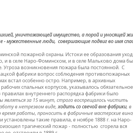
тихией, уничтожающей имущество, а порой и уносящей ж
е - мужественные люди, совершающие подвиг во имя спа
минской пожарной охраны. Истоки ее образования уход
о, и в селе Наро-Фоминском, и в селе Мальково дома бы
е. Угроза возникновения пожара была постоянной. С
кацкой фабрики вопрос соблюдения противопожарных
мах встал особенно остро. Например, в архивных
 рабочих спальных корпусов, указывалось обязательное
в
правилах внутреннего распорядка фабрики было
 являться за 15 минут, строго воспрещалось чистить
работу в нетрезвом виде,
ходить со свечой вне фабрики
, в
о время работы, проносить в фабричные мастерские вино
ли установлены такие правила,
в
ноябре 1888 г. на Наро-
изошел трагический пожар - полностью сгорела вся
 ее отстроили в 1889 г.