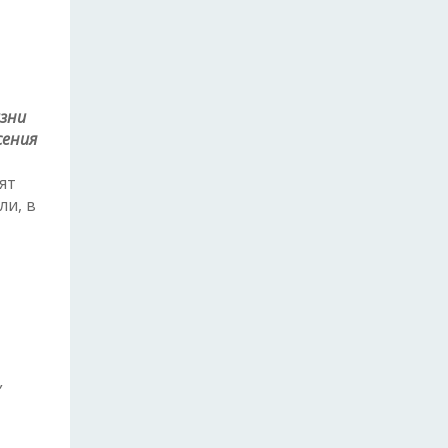
изни
сения
ят
ли, в
,