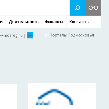
ги
Деятельность
Финансы
Контакты
6+
Порталы Подмосковья
nf@mosreg.ru |