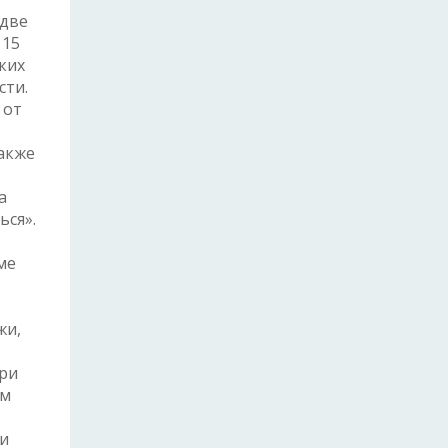
 две
 15
ких
сти.
 от
акже
а
ься».
ме
жи,
при
ом
ми