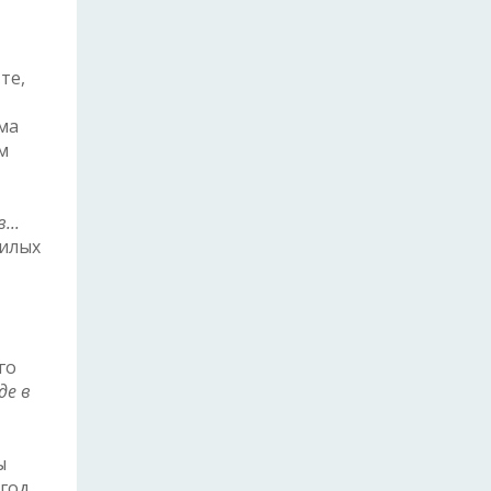
те,
ма
м
...
жилых
го
де в
ы
 год