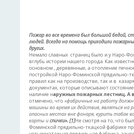
Пожар во все времена был большой бедой, с
людей. Всегда на помощь приходили пожарны
других.
Немало славных страниц было и у Наро-Фо
вглубь истории нашего города. Как известн
основном , деревянные, а отопление печно
постройкой Наро-Фоминской прядильно-т
правил как на производстве, так и в казар
документах, которые описывают состояние
наличие н
аружных пожарных лестниц. А 
отмечено, что «
фабричные на работу должны
машины во время их действия, являться на 
опасных местах вне фонаря, курить табак в
карты и
спички».
[1]
Не смотря на то, что бы
Фоминской прядильно-ткацкой фабрике про
четырехэтажная прядильная фабрика, заново