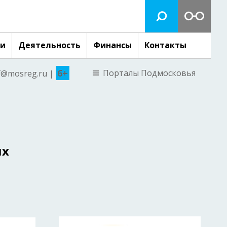
ги
Деятельность
Финансы
Контакты
6+
Порталы Подмосковья
nf@mosreg.ru |
их