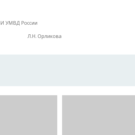
МИ УМВД России
ы Л.Н. Орликова