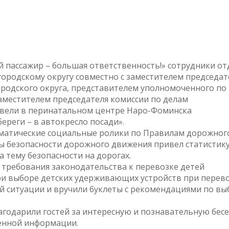
 пассажир – большая ответственность!» сотрудники от
родскому округу совместно с заместителем председат
родского округа, представителем уполномоченного по
аместителем председателя комиссии по делам
овели в перинатальном центре Наро-Фоминска
реги – в автокресло посади».
ематические социальные ролики по Правилам дорожног
ы безопасности дорожного движения привел статистику
 тему безопасности на дорогах.
 требования законодательства к перевозке детей
ри выборе детских удерживающих устройств при перев
ой ситуации и вручили буклеты с рекомендациями по вы
одарили гостей за интересную и познавательную бесе
енной информации.