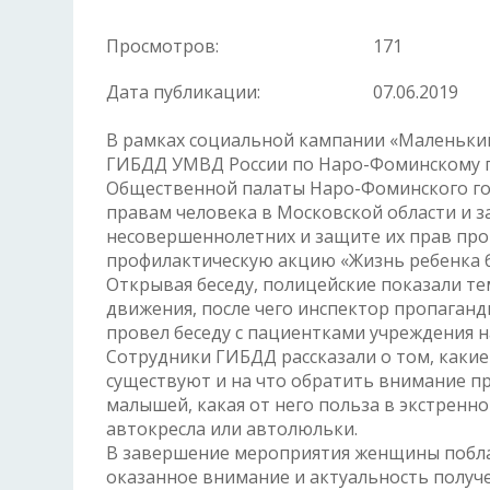
Просмотров:
171
Дата публикации:
07.06.2019
В рамках социальной кампании «Маленький
ГИБДД УМВД России по Наро-Фоминскому го
Общественной палаты Наро-Фоминского го
правам человека в Московской области и з
несовершеннолетних и защите их прав пр
профилактическую акцию «Жизнь ребенка бе
Открывая беседу, полицейские показали т
движения, после чего инспектор пропаганд
провел беседу с пациентками учреждения на
Сотрудники ГИБДД рассказали о том, какие
существуют и на что обратить внимание п
малышей, какая от него польза в экстренн
автокресла или автолюльки.
В завершение мероприятия женщины поблаг
оказанное внимание и актуальность получ