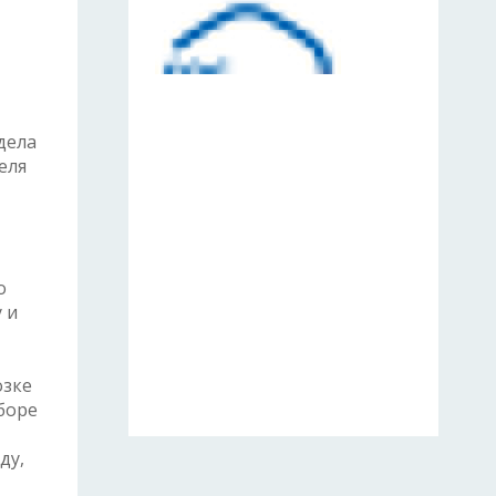
дела
еля
о
 и
озке
боре
ду,