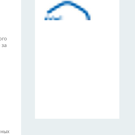
ого
 за
нных