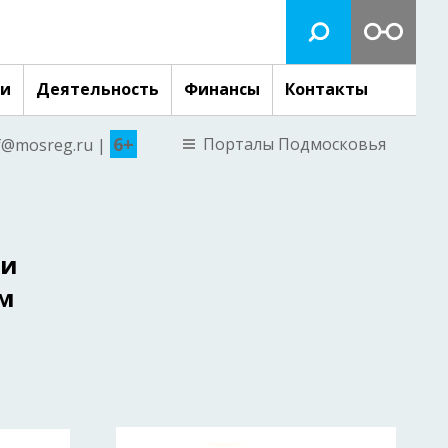
ги
Деятельность
Финансы
Контакты
6+
Порталы Подмосковья
nf@mosreg.ru |
ми
ом