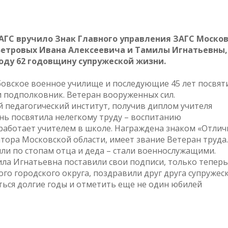
ЗАГС вручило Знак Главного управления ЗАГС Моско
Ветровых Ивана Алексеевича и Тамилы Игнатьевны,
оду 62 годовщину супружеской жизни.
бовское военное училище и последующие 45 лет посвят
ии подполковник. Ветеран вооруженных сил.
 педагогический институт, получив диплом учителя
знь посвятила нелегкому труду – воспитанию
 работает учителем в школе. Награждена знаком «Отлич
тора Московской области, имеет звание Ветеран труда.
ли по стопам отца и деда – стали военнослужащими.
мила Игнатьевна поставили свои подписи, только теперь
о городского округа, поздравили друг друга супружес
ться долгие годы и отметить еще не один юбилей