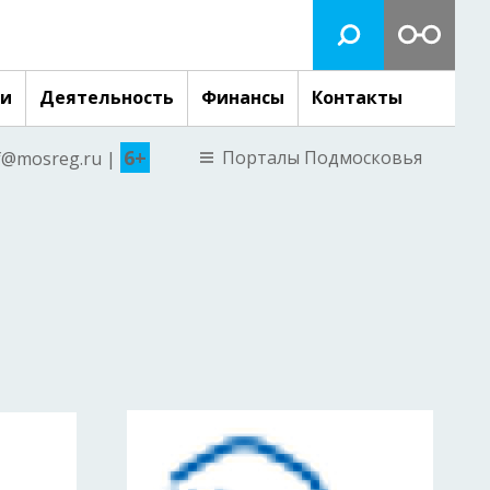
ги
Деятельность
Финансы
Контакты
6+
Порталы Подмосковья
nf@mosreg.ru |