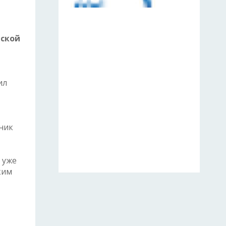
вской
ил
ник
 уже
ким