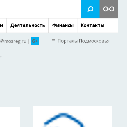
ги
Деятельность
Финансы
Контакты
6+
Порталы Подмосковья
nf@mosreg.ru |
е