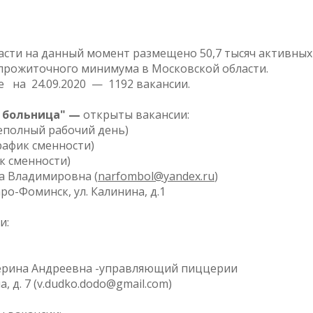
асти на данный момент размещено 50,7 тысяч активных
прожиточного минимума в Московской области.
 на 24.09.2020 — 1192 вакансии.
 больница" —
открыты вакансии:
неполный рабочий день)
график сменности)
ик сменности)
а Владимировна (
narfombol@yandex.ru
)
ро-Фоминск, ул. Калинина, д.1
и:
терина Андреевна -управляющий пиццерии
, д. 7 (v.dudko.dodo@gmail.com)