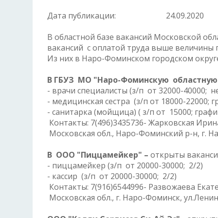
Дата публикации:
24.09.2020
В областной базе вакансий Московской обл
вакансий с оплатой труда выше величины 
Из них в Наро-Фоминском городском округе
В ГБУЗ МО "Наро-Фоминскую областную
- врачи специалисты (з/п от 32000-40000; 
- медицинская сестра (з/п от 18000-22000; 
- санитарка (мойщица) ( з/п от 15000; граф
Контакты: 7(496)3435736- Жарковская Ирин
Московская обл., Наро-Фоминский р-н, г. На
В ООО "Пиццамейкер" –
открыты ваканси
- пиццамейкер (з/п от 20000-30000; 2/2)
- кассир (з/п от 20000-30000; 2/2)
Контакты: 7(916)6544996- Развожаева Ека
Московская обл., г. Наро-Фоминск, ул.Ленина