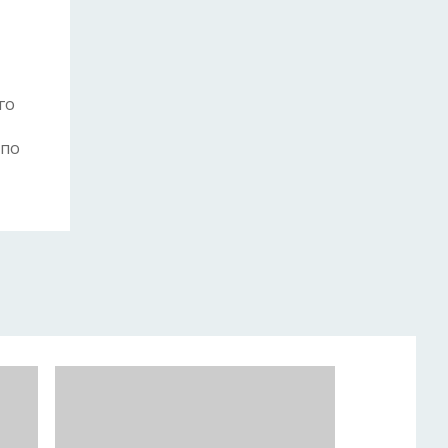
ого
 по