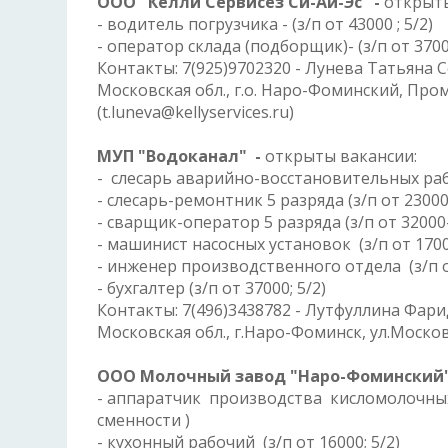
ООО "Келли Сервисез Си-Ай-Эс" -
открыты
- водитель погрузчика - (з/п от 43000 ; 5/2)
- оператор склада (подборщик)- (з/п от 37000
Контакты: 7(925)9702320 - Лунева Татьяна 
Московская обл., г.о. Наро-Фоминский, Пр
(t.luneva@kellyservices.ru)
МУП "Водоканал"
-
открыты вакансии:
- слесарь аварийно-восстановительных работ
- слесарь-ремонтник 5 разряда (з/п от 23000-
- сварщик-оператор 5 разряда (з/п от 32000-
- машинист насосных установок (з/п от 1700
- инженер производственного отдела (з/п от
- бухгалтер (з/п от 37000; 5/2)
Контакты: 7(496)3438782 - Лутфуллина Фар
Московская обл., г.Наро-Фоминск, ул.Москов
ООО Молочный завод "Наро-Фоминский
- аппаратчик производства кисломолочных 
сменности )
- кухонный рабочий (з/п от 16000; 5/2)