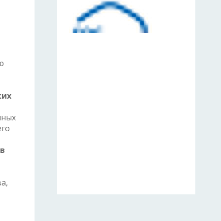
ю
ких
нных
его
ов
а,