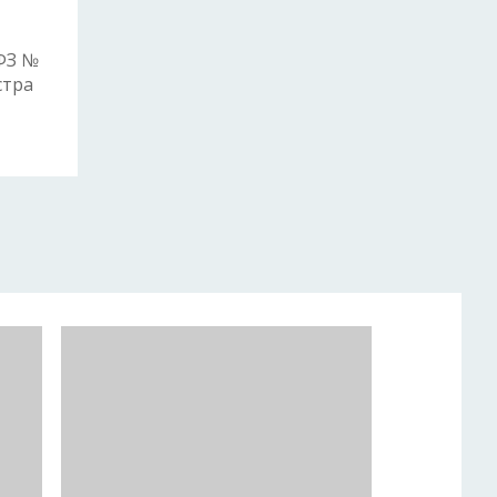
 ФЗ №
стра