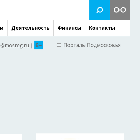
ги
Деятельность
Финансы
Контакты
6+
Порталы Подмосковья
nf@mosreg.ru |