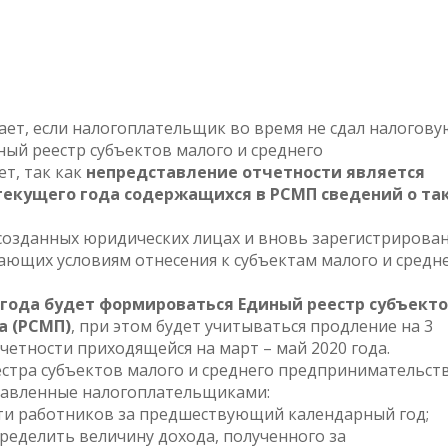
ет, если налогоплательщик во время не сдал налогову
ный реестр субъектов малого и среднего
ет, так как
непредставление отчетности является
текущего года содержащихся в РСМП сведений о та
созданных юридических лицах и вновь зарегистрирова
ющих условиям отнесения к субъектам малого и средн
 года
будет формироваться Единый реестр субъект
а (РСМП)
, при этом будет учитываться продление на 3
четности приходящейся на март – май 2020 года.
стра субъектов малого и среднего предпринимательств
тавленные налогоплательщиками:
сти работников за предшествующий календарный год;
ределить величину дохода, полученного за