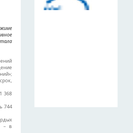
ежиме
ивное
ртала
шений
ение
ний»;
срок,
1 368
ь 744
ердых
о – в