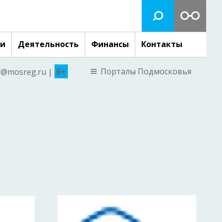
ги
Деятельность
Финансы
Контакты
6+
Порталы Подмосковья
nf@mosreg.ru |