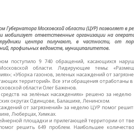
ом Губернатора Московской области (ЦУР) позволяет в р
я и мобилизует ответственные организации на операт
отрудники центра получают, в частности, от по
иний, профильных ведомств, муниципалитетов.
ном поступило 9 740 обращений, касающихся нару
 Московской области. Лидирующие темы: «Размещ
иях»; «Уборка газонов, зеленых насаждений от загрязне
ающих территорий». Все эти обращения отработаны в 
сковской области Олег Баженов.
средств на зелёных насаждениях» решено за неделю 
ских округах Одинцове, Балашихе, Ленинском.
асаждений от загрязнений» за неделю ЦУР помог решит
ихе, Люберцах, Химках.
ейнерной площадки и прилегающей территории от тв
помог решить 649 проблем. Наибольшее количеств