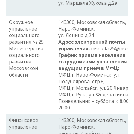
ул. Маршала Жукова д.2а
Окружное
143300, Московская область, г.
управление
Наро-Фоминск,
социального
ул. Ленина д.24
развития № 25
Адрес электронной почты
Министерства
управления:
msr_okr25@mosre
социального
График приема населения
развития
сотрудниками управления
Московской
ведущим прием в МФЦ:
области
МФЦ г.
Наро-Фоминск, ул.
Полубоярова
, стр.8,
МФЦ г. Можайск, ул. 20 Января, д
МФЦ г.
Руза, ул. Федеративная, 
Понедельник – суббота с 8.00 д
20.00
Финансовое
143300, Московская область, г.
управление
Наро-Фоминск,
площадь Свободы, д.8