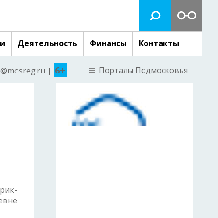
ги
Деятельность
Финансы
Контакты
6+
Порталы Подмосковья
nf@mosreg.ru |
рик-
евне