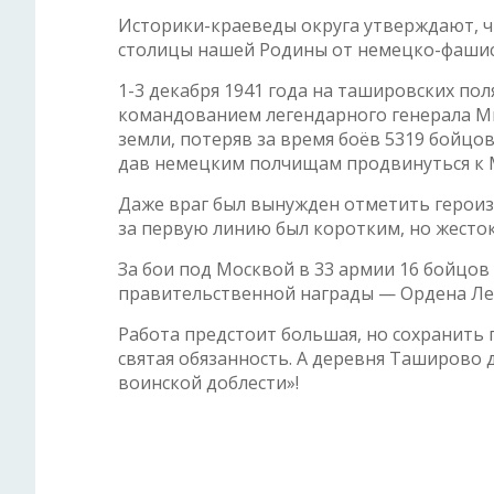
Историки-краеведы округа утверждают, ч
столицы нашей Родины от немецко-фашист
1-3 декабря 1941 года на ташировских пол
командованием легендарного генерала М
земли, потеряв за время боёв 5319 бойцов
дав немецким полчищам продвинуться к 
Даже враг был вынужден отметить героизм
за первую линию был коротким, но жесток
За бои под Москвой в 33 армии 16 бойцо
правительственной награды — Ордена Лен
Работа предстоит большая, но сохранить п
святая обязанность. А деревня Таширово 
воинской доблести»!