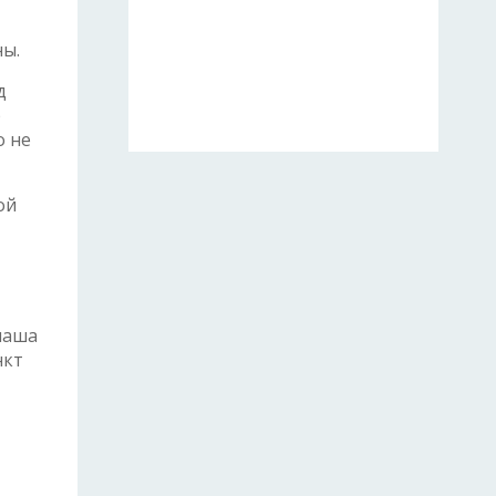
ны.
д
р
о не
ой
 наша
нкт