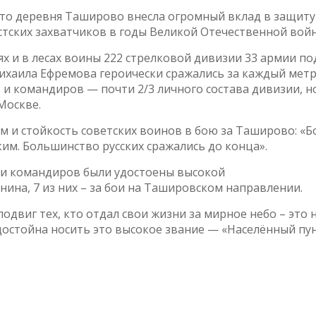
то деревня Таширово внесла огромный вклад в защиту
ских захватчиков в годы Великой Отечественной вой
ях и в лесах воины 222 стрелковой дивизии 33 армии по
ихаила Ефремова героически сражались за каждый мет
 и командиров — почти 2/3 личного состава дивизии, н
Москве.
 и стойкость советских воинов в бою за Таширово: «Б
им. Большинство русских сражались до конца».
в и командиров были удостоены высокой
ина, 7 из них – за бои на Ташировском направлении.
одвиг тех, кто отдал свои жизни за мирное небо – это
достойна носить это высокое звание — «Населённый пу