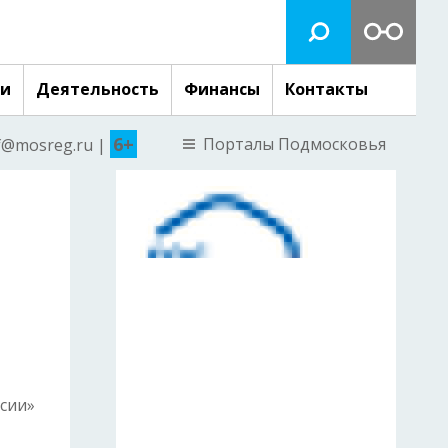
ги
Деятельность
Финансы
Контакты
6+
Порталы Подмосковья
nf@mosreg.ru |
сии»