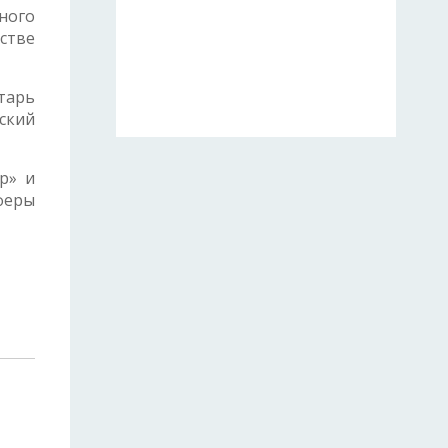
ного
стве
тарь
ский
р» и
феры