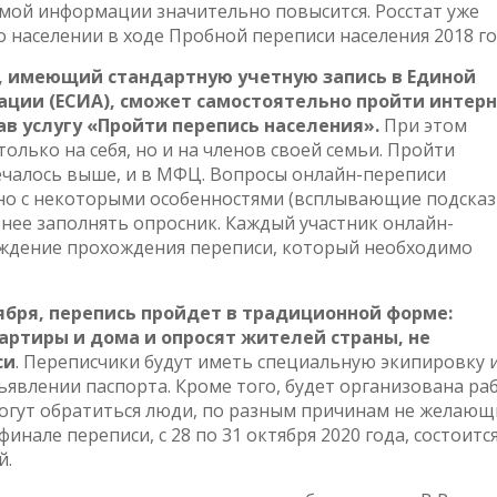
емой информации значительно повысится. Росстат уже
 населении в ходе Пробной переписи населения 2018 го
ы, имеющий стандартную учетную запись в Единой
ции (ЕСИА), сможет самостоятельно пройти интерн
ав услугу «Пройти перепись населения».
При этом
олько на себя, но и на членов своей семьи. Пройти
ечалось выше, и в МФЦ. Вопросы онлайн-переписи
 но с некоторыми особенностями (всплывающие подсказ
бнее заполнять опросник. Каждый участник онлайн-
ждение прохождения переписи, который необходимо
ктября, перепись пройдет в традиционной форме:
ртиры и дома и опросят жителей страны, не
си
. Переписчики будут иметь специальную экипировку 
явлении паспорта. Кроме того, будет организована ра
могут обратиться люди, по разным причинам не желающ
инале переписи, с 28 по 31 октября 2020 года, состоитс
й.