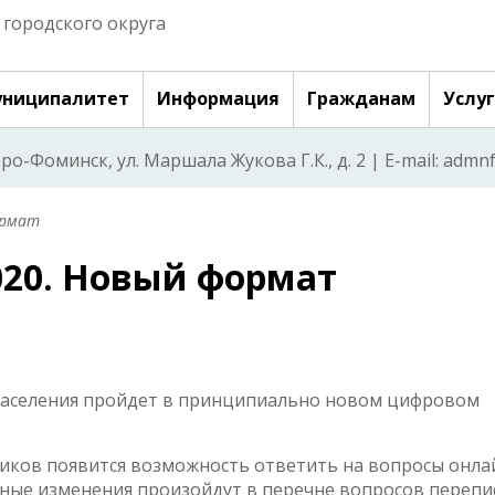
городского округа
ниципалитет
Информация
Гражданам
Услу
аро-Фоминск, ул. Маршала Жукова Г.К., д. 2 | E-mail: adm
ормат
020. Новый формат
 населения пройдет в принципиально новом цифровом
чиков появится возможность ответить на вопросы онла
енные изменения произойдут в перечне вопросов перепи