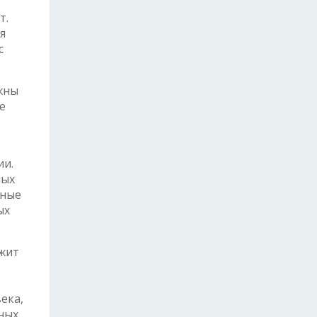
т.
я
с
жны
е
ии.
ных
нные
ых
ржит
ека,
ных