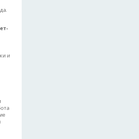
да.
ет-
ки и
и
бота
ие
я