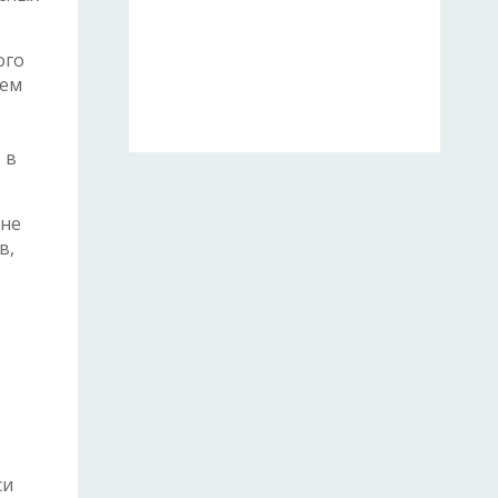
ого
чем
 в
ане
в,
си