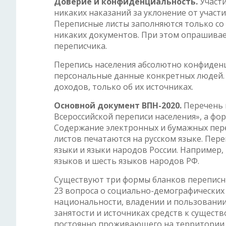
Доверие и конфиденциальность.
Участи
никаких наказаний за уклонение от участи
Переписные листы заполняются только со
никаких документов. При этом опрашивае
переписчика.
Перепись населения абсолютно конфиденц
персональные данные конкретных людей. 
доходов, только об их источниках.
Основной документ ВПН-2020.
Перечень 
Всероссийской переписи населения», а фо
Содержание электронных и бумажных пер
листов печатаются на русском языке. Пе
языки и языки народов России. Например,
языков и шесть языков народов РФ.
Существуют три формы бланков переписны
23 вопроса о социально-демографических х
национальности, владении и пользовании
занятости и источниках средств к сущест
постоянно проживающего на территории Р