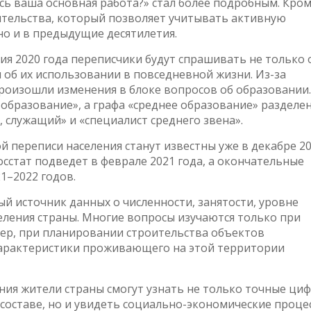
сь ваша основная работа?» стал более подробным. Кро
жительства, который позволяет учитывать активную
но и в предыдущие десятилетия.
ия 2020 года переписчики будут спрашивать не только 
и об их использовании в повседневной жизни. Из-за
роизошли изменения в блоке вопросов об образовании.
образование», а графа «среднее образование» разделен
служащий» и «специалист среднего звена».
 переписи населения станут известны уже в декабре 2
сстат подведет в феврале 2021 года, а окончательные
1–2022 годов.
й источник данных о численности, занятости, уровне
еления страны. Многие вопросы изучаются только при
ер, при планировании строительства объектов
арактеристики проживающего на этой территории
ния жители страны смогут узнать не только точные ци
составе, но и увидеть социально-экономические проце