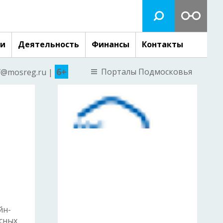
ги
Деятельность
Финансы
Контакты
6+
Порталы Подмосковья
nf@mosreg.ru |
йн-
сных