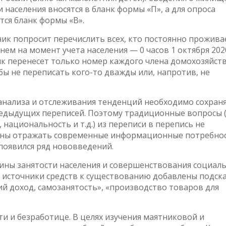
 населения вносятся в бланк формы «П», а для опроса
тся бланк формы «В».
ик попросит перечислить всех, кто постоянно прожива
нем на момент учета населения — 0 часов 1 октября 202
ик перенесет только номер каждого члена домохозяйств
ы не переписать кого-то дважды или, напротив, не
анализа и отслеживания тенденций необходимо сохран
едыдущих переписей. Поэтому традиционные вопросы (
 национальность и т.д.) из переписи в перепись не
жны отражать современные информационные потребнос
 появился ряд нововведений.
ины занятости населения и совершенствования социал
 источники средств к существованию добавлены подск
й доход, самозанятость», «производство товаров для
ти и безработице. В целях изучения маятниковой и