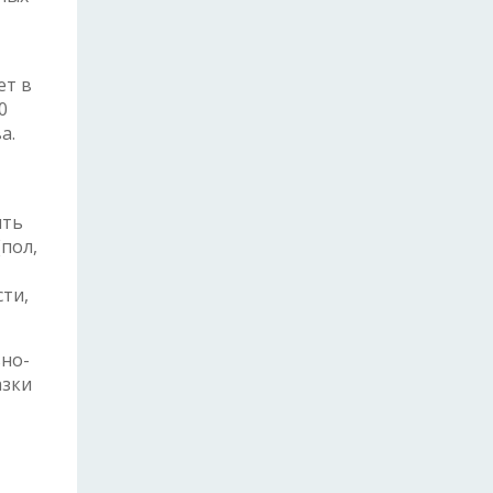
ет в
0
а.
ять
пол,
ти,
ьно-
азки