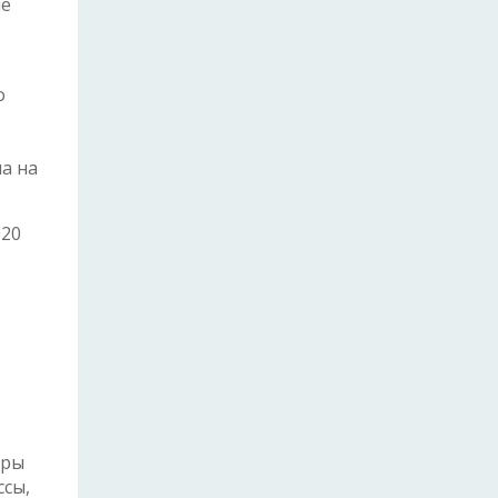
ме
о
а на
020
фры
ссы,