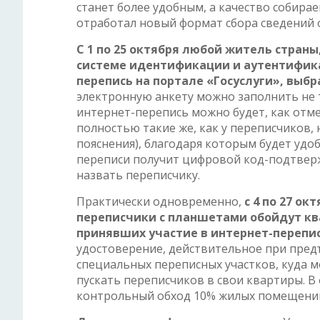
станет более удобным, а качество собира
отработал новый формат сбора сведений о
С 1 по 25 октября любой житель стран
системе идентификации и аутентифика
перепись на портале «Госуслуги», выбр
электронную анкету можно заполнить не т
интернет-перепись можно будет, как отм
полностью такие же, как у переписчиков,
пояснения), благодаря которым будет удо
переписи получит цифровой код-подтвер
назвать переписчику.
Практически одновременно,
с 4 по 27 о
переписчики с планшетами обойдут ква
принявших участие в интернет-перепи
удостоверение, действительное при предъ
специальных переписных участков, куда 
пускать переписчиков в свои квартиры. В ф
контрольный обход 10% жилых помещени