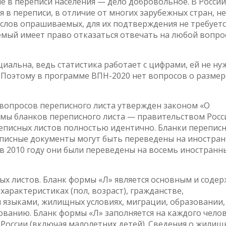
е в переписи населения — дело добровольное. В России
я в переписи, в отличие от многих зарубежных стран, не
 слов опрашиваемых, для их подтверждения не требуетс
мый имеет право отказаться отвечать на любой вопро
иальна, ведь статистика работает с цифрами, ей не ну
Поэтому в программе ВПН-2020 нет вопросов о размер
вопросов переписного листа утвержден законом «О
рмы бланков переписного листа — правительством Росс
еписных листов полностью идентично. Бланки перепис
реписные документы могут быть переведены на иностра
 в 2010 году они были переведены на восемь иностранн
х листов. Бланк формы «Л» является основным и соде
арактеристиках (пол, возраст), гражданстве,
 языками, жилищных условиях, миграции, образовании,
вованию. Бланк формы «Л» заполняется на каждого челов
оссии (включая малолетних детей). Сведения о жилищ