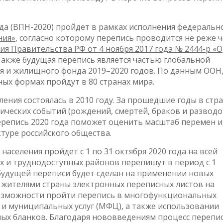
ода (ВПН-2020) пройдет в рамках исполнения федеральн
ния»
, согласно которому перепись проводится не реже 
я Правительства РФ от 4 ноября 2017 года № 2444-р «О
 Также будущая перепись является частью глобальной
 и жилищного фонда 2019–2020 годов. По данным ООН,
ных формах пройдут в 80 странах мира.
ения состоялась в 2010 году. За прошедшие годы в стр
ческих событий (рождений, смертей, браков и разводо
Перепись 2020 года поможет оценить масштаб перемен и
туре российского общества.
населения пройдет с 1 по 31 октября 2020 года на всей
х и труднодоступных районов перепишут в период с 1
 будущей переписи будет сделан на применении новых
 жителями страны электронных переписных листов на
возможности пройти перепись в многофункциональных
 и муниципальных услуг (МФЦ), а также использовании
ых бланков. Благодаря нововведениям процесс перепи