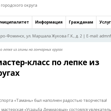
городского округа
ниципалитет
Информация
Гражданам
Услу
аро-Фоминск, ул. Маршала Жукова Г.К., д. 2 | E-mail: adm
о лепке из глины на гончарных кругах
астер-класс по лепке из
ругах
спорта «Тамань» был наполнен радостью творчества!
 мастерская «Усадьба Демидовых» состоялся увлекател