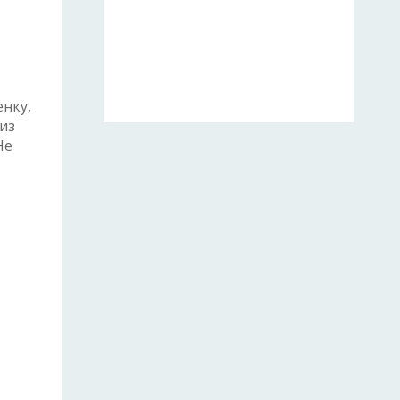
нку,
из
Не