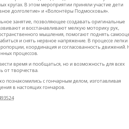
ных кругах. В этом мероприятии приняли участие дети
ивное долголетие» и «Волонтёры Подмосковья».
ельное занятие, позволяющее создавать оригинальные
развивают и восстанавливают мелкую моторику рук,
остранственного мышления, помогают поднять самооце
абиться и снять нервное напряжение. В процессе лепки 
пропорции, координация и согласованность движений. 
нных процессов.
вести время и пообщаться, но и возможность для всех
ь от творчества.
ько познакомились с гончарным делом, изготавливая
ения в настоящих гончаров.
493524