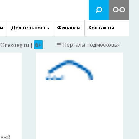
ги
Деятельность
Финансы
Контакты
6+
Порталы Подмосковья
nf@mosreg.ru |
ьный