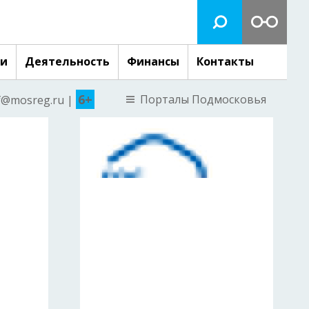
ги
Деятельность
Финансы
Контакты
6+
Порталы Подмосковья
nf@mosreg.ru |