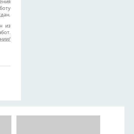
ения
боту
дан.
н из
бот.
нии/