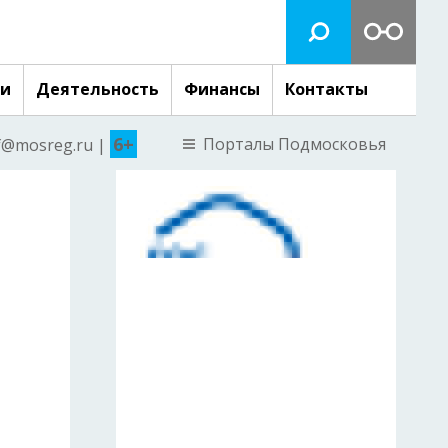
ги
Деятельность
Финансы
Контакты
6+
Порталы Подмосковья
nf@mosreg.ru |