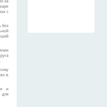
з-за
варе
ых с
ь без
ьной
вший
инии
руга
.
кому
во в
ия и
 для