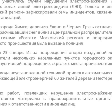
участились случаи нарушений электроснабжения и
х зонах линий электропередачи (ЛЭП). Только в ян
кий регион» зафиксировали семь инцидентов, связанн
ганизаций.
 городе Химки, деревнях Елино и Черная Грязь осталис
 расчищавший снег вблизи центральной распределител
гетиками «Россети Московский регион» и повреди
сто происшествия была вызвана полиция.
 23 января. Из-за повреждения опоры воздушной л
ители нескольких населенных пунктов городского ок
пустивший повреждение, скрылся с места происшествия
овода неустановленной техникой привел к автоматичес
бжающей электроэнергией 60 жителей деревни Нестере
х работ, повлекших нарушение электроснабжен
отовятся материалы в правоохранительные органы
ния к ответственности виновных лиц.