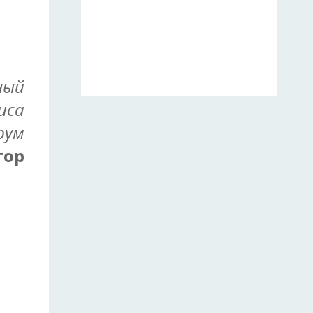
ный
иса
рум
тор