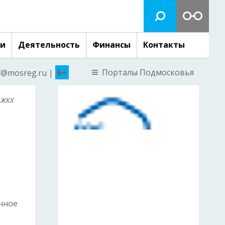
ги
Деятельность
Финансы
Контакты
6+
Порталы Подмосковья
nf@mosreg.ru |
 ЖКХ
нное