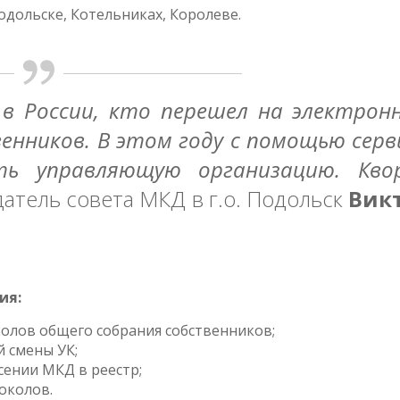
одольске, Котельниках, Королеве.
 в России, кто перешел на электрон
нников. В этом году с помощью серв
ь управляющую организацию. Кво
атель совета МКД в г.о. Подольск
Вик
ия:
лов общего собрания собственников;
 смены УК;
сении МКД в реестр;
околов.