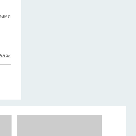
бами
чник