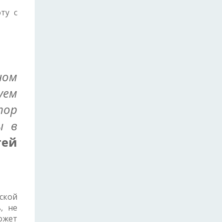
ту с
ном
уем
тор
ы в
гей
ской
, не
ожет