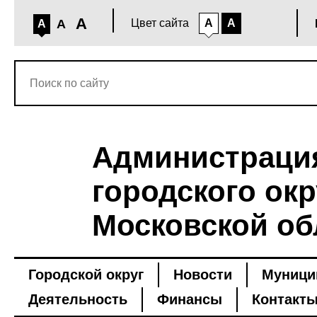
A
A
Цвет сайта
A
A
A
Администраци
городского окр
Московской об
Городской округ
Новости
Муници
Деятельность
Финансы
Контакт