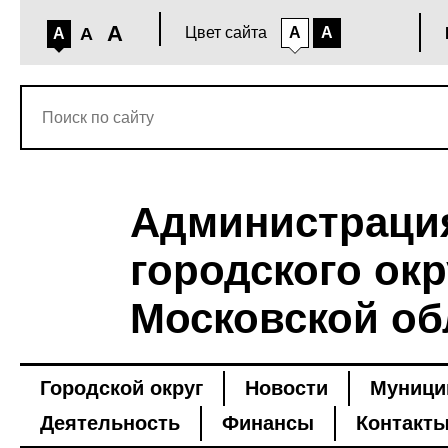
A
A
Цвет сайта
A
A
A
Администраци
городского окр
Московской об
Городской округ
Новости
Муници
Деятельность
Финансы
Контакт