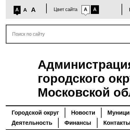
A
A
Цвет сайта
A
A
A
Администраци
городского окр
Московской об
Городской округ
Новости
Муници
Деятельность
Финансы
Контакт