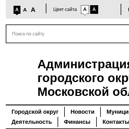
A
A
Цвет сайта
A
A
A
Администраци
городского окр
Московской об
Городской округ
Новости
Муници
Деятельность
Финансы
Контакт