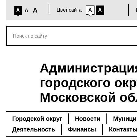
A
A
Цвет сайта
A
A
A
Администраци
городского окр
Московской об
Городской округ
Новости
Муници
Деятельность
Финансы
Контакт