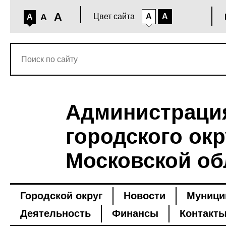
A
A
Цвет сайта
A
A
A
Администраци
городского окр
Московской об
Городской округ
Новости
Муници
Деятельность
Финансы
Контакт