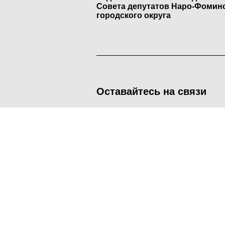
Совета депутатов Наро-Фомин
городского округа
Оставайтесь на связи
<
Во время посещения сайта Администрация Наро-Фоминског
метрических программ.
Подробнее
.