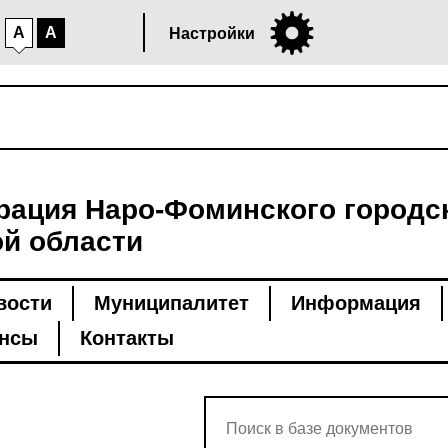
A
A
Настройки
ация Наро-Фоминского городск
й области
вости
Муниципалитет
Информация
нсы
Контакты