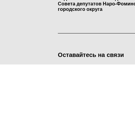
Совета депутатов Наро-Фомин
городского округа
Оставайтесь на связи
<
Во время посещения сайта Администрация Наро-Фоминског
метрических программ.
Подробнее
.