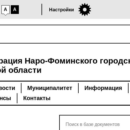
A
A
Настройки
ация Наро-Фоминского городск
й области
вости
Муниципалитет
Информация
нсы
Контакты