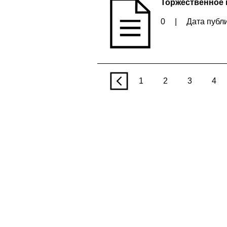
Торжественное 
0
|
Дата публи
p
1
2
3
4