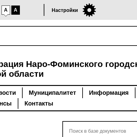
A
A
Настройки
ация Наро-Фоминского городск
й области
вости
Муниципалитет
Информация
нсы
Контакты